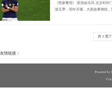
《熊家餐馆》 新浪娱乐讯 北京时间
第五季，明年开播，大厨故事继续。第四
共 1 页/
友情链接：
Powered by
Cop