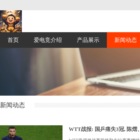
首页
爱电竞介绍
产品展示
新闻动态
新闻动态
WTT战报: 国乒痛失3冠, 陈